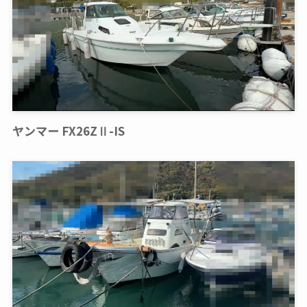
ヤンマー FX26ZⅡ-IS