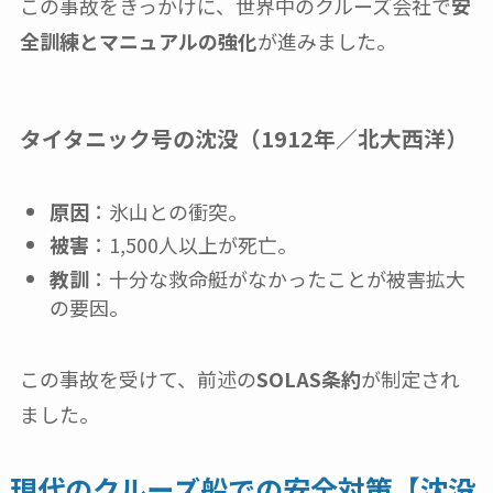
この事故をきっかけに、世界中のクルーズ会社で
安
全訓練とマニュアルの強化
が進みました。
タイタニック号の沈没（1912年／北大西洋）
原因
：氷山との衝突。
被害
：1,500人以上が死亡。
教訓
：十分な救命艇がなかったことが被害拡大
の要因。
この事故を受けて、前述の
SOLAS条約
が制定され
ました。
現代のクルーズ船での安全対策【沈没