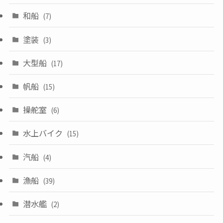
和船
(7)
塗装
(3)
大型船
(17)
帆船
(15)
操舵室
(6)
水上バイク
(15)
汽船
(4)
漁船
(39)
潜水艦
(2)