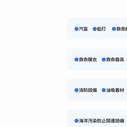
●
汽笛
●
船灯
●
救命
●
救命胴衣
●
救命器具
●
消防設備
●
油吸着材
●
海洋汚染防止関連設備