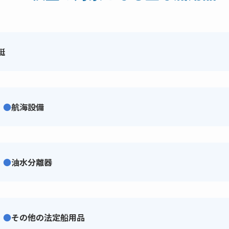
艇
●
航海設備
●
油水分離器
●
その他の法定船用品