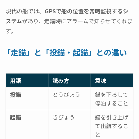
現代の船では、
GPSで船の位置を常時監視するシ
ステム
があり、走錨時にアラームで知らせてくれま
す。
「走錨」と「投錨・起錨」との違い
用語
読み方
意味
投錨
とうびょう
錨を下ろして
停泊すること
起錨
きびょう
錨を引き上げ
て出航するこ
と