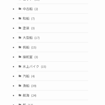
中古船
(2)
和船
(7)
塗装
(3)
大型船
(17)
帆船
(15)
操舵室
(3)
水上バイク
(15)
汽船
(4)
漁船
(39)
航海
(24)
舵
(13)