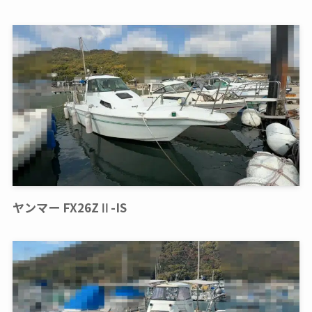
ヤンマー FX26ZⅡ-IS