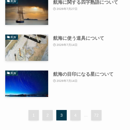
航海に関する四字熟語について
航海
2026年7月27日
航海に使う道具について
航海
2026年7月14日
航海の目印になる星について
航海
2026年7月14日
1
2
3
4
...
72