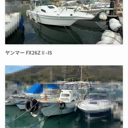
ヤンマー FX26ZⅡ-IS