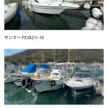
ヤンマー FX26ZⅡ-IS