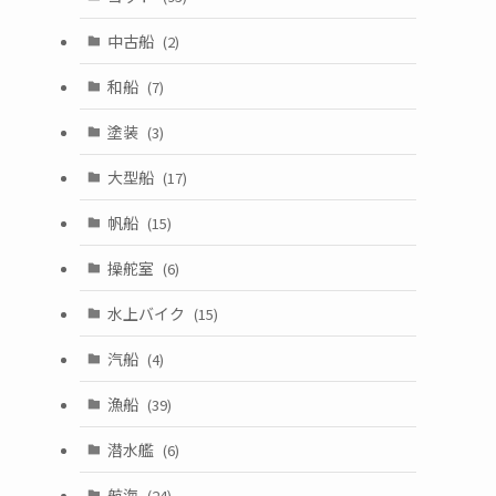
中古船
(2)
和船
(7)
塗装
(3)
大型船
(17)
帆船
(15)
操舵室
(6)
水上バイク
(15)
汽船
(4)
漁船
(39)
潜水艦
(6)
航海
(24)