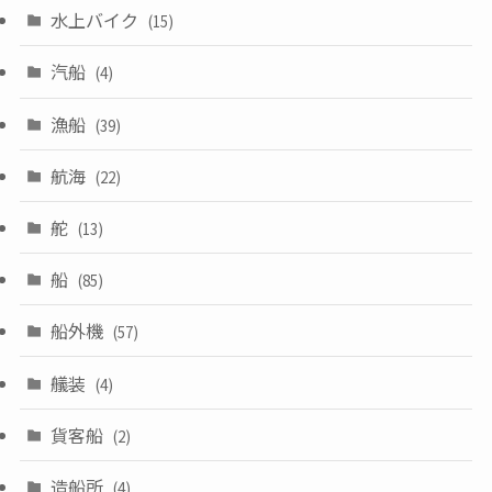
水上バイク
(15)
汽船
(4)
漁船
(39)
航海
(22)
舵
(13)
船
(85)
船外機
(57)
艤装
(4)
貨客船
(2)
造船所
(4)