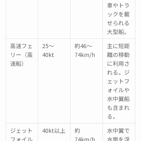
車やトラ
ックを載
せられる
大型船。
高速フェ
25～
約46～
主に短距
リー（高
40kt
74km/h
離の移動
速船）
に利用さ
れる。ジ
ェットフ
ォイルや
水中翼船
も含まれ
る。
ジェット
40kt以上
約
水中翼で
フォイル
74km/h
水面を浮