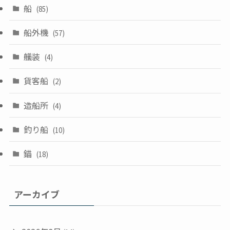
船
(85)
船外機
(57)
艤装
(4)
貨客船
(2)
造船所
(4)
釣り船
(10)
錨
(18)
アーカイブ