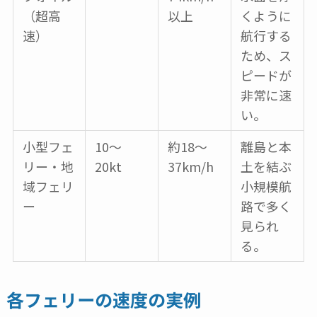
（超高
以上
くように
速）
航行する
ため、ス
ピードが
非常に速
い。
小型フェ
10～
約18～
離島と本
リー・地
20kt
37km/h
土を結ぶ
域フェリ
小規模航
ー
路で多く
見られ
る。
各フェリーの速度の実例