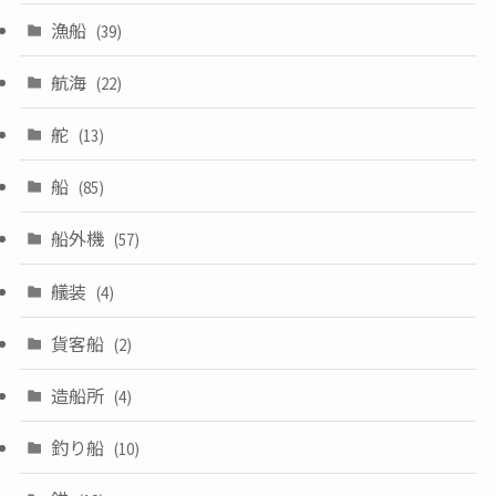
漁船
(39)
航海
(22)
舵
(13)
船
(85)
船外機
(57)
艤装
(4)
貨客船
(2)
造船所
(4)
釣り船
(10)