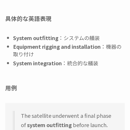
具体的な英語表現
System outfitting
：システムの艤装
Equipment rigging and installation
：機器の
取り付け
System integration
：統合的な艤装
用例
The satellite underwent a final phase
of
system outfitting
before launch.