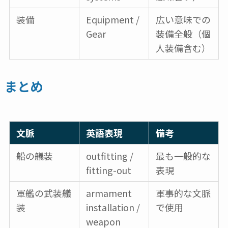
装備
Equipment /
広い意味での
Gear
装備全般（個
人装備含む）
まとめ
文脈
英語表現
備考
船の艤装
outfitting /
最も一般的な
fitting-out
表現
軍艦の武装艤
armament
軍事的な文脈
装
installation /
で使用
weapon