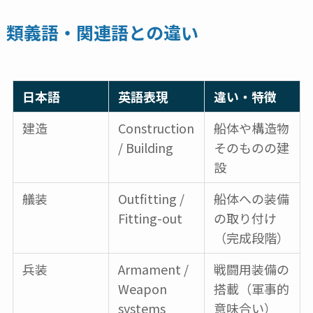
類義語・関連語との違い
日本語
英語表現
違い・特徴
建造
Construction
船体や構造物
/ Building
そのものの建
設
艤装
Outfitting /
船体への装備
Fitting-out
の取り付け
（完成段階）
兵装
Armament /
戦闘用装備の
Weapon
搭載（軍事的
systems
意味合い）