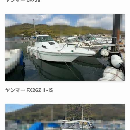
ヤンマー FX26ZⅡ-IS