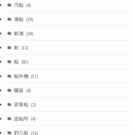
汽船
(4)
漁船
(39)
航海
(24)
舵
(13)
船
(85)
船外機
(57)
艤装
(4)
貨客船
(2)
造船所
(4)
釣り船
(10)