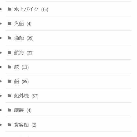
水上バイク
(15)
汽船
(4)
漁船
(39)
航海
(22)
舵
(13)
船
(85)
船外機
(57)
艤装
(4)
貨客船
(2)