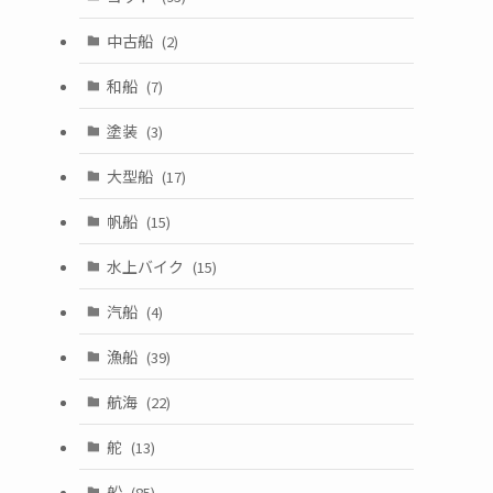
中古船
(2)
和船
(7)
塗装
(3)
大型船
(17)
帆船
(15)
水上バイク
(15)
汽船
(4)
漁船
(39)
航海
(22)
舵
(13)
船
(85)