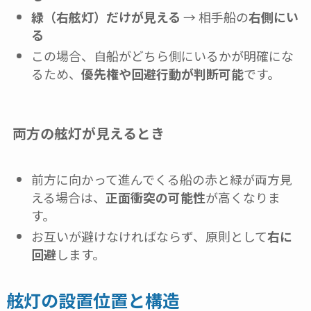
緑（右舷灯）だけが見える
→ 相手船の
右側にい
る
この場合、自船がどちら側にいるかが明確にな
るため、
優先権や回避行動が判断可能
です。
両方の舷灯が見えるとき
前方に向かって進んでくる船の赤と緑が両方見
える場合は、
正面衝突の可能性
が高くなりま
す。
お互いが避けなければならず、原則として
右に
回避
します。
舷灯の設置位置と構造