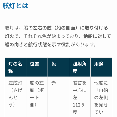
舷灯とは
舷灯は、船の
左右の舷（船の側面）に取り付ける
灯火
で、それぞれ色が決まっており、
他船に対して
船の向きと航行状態を示す
役割があります。
灯の名
位置
色
照射角
用途
称
度
左舷灯
船の左
赤
船首を
他船に
（さげ
舷（ポ
中心に
「自船
んと
ート
左
の左側
う）
側）
112.5
を見せ
度
てい