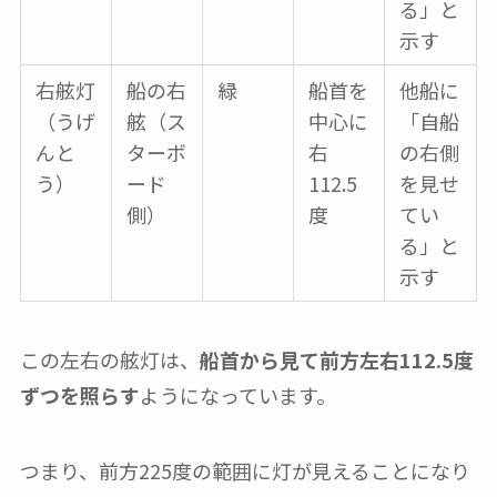
る」と
示す
右舷灯
船の右
緑
船首を
他船に
（うげ
舷（ス
中心に
「自船
んと
ターボ
右
の右側
う）
ード
112.5
を見せ
側）
度
てい
る」と
示す
この左右の舷灯は、
船首から見て前方左右112.5度
ずつを照らす
ようになっています。
つまり、前方225度の範囲に灯が見えることになり