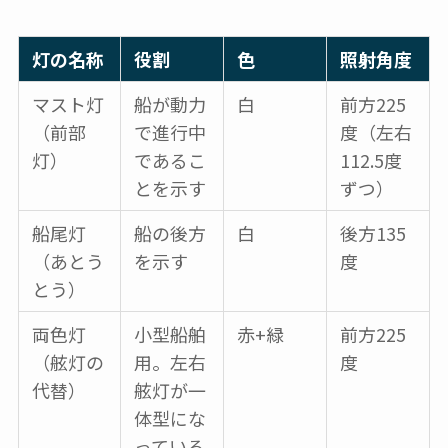
灯の名称
役割
色
照射角度
マスト灯
船が動力
白
前方225
（前部
で進行中
度（左右
灯）
であるこ
112.5度
とを示す
ずつ）
船尾灯
船の後方
白
後方135
（あとう
を示す
度
とう）
両色灯
小型船舶
赤+緑
前方225
（舷灯の
用。左右
度
代替）
舷灯が一
体型にな
っている