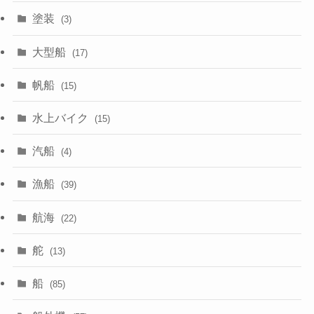
塗装
(3)
大型船
(17)
帆船
(15)
水上バイク
(15)
汽船
(4)
漁船
(39)
航海
(22)
舵
(13)
船
(85)