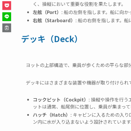
く、操縦において重要な役割を果たします。
左舷（Port）
: 船の左側を指します。船に向
右舷（Starboard）
: 船の右側を指します。
デッキ（Deck）
ヨットの上部構造で、乗員が歩くための平らな部
デッキにはさまざまな装置や機器が取り付けられ
コックピット（Cockpit）
: 操縦や操作を行
ットは通常、船尾側に位置し、乗員が集まって
ハッチ（Hatch）
: キャビンに入るための入
ン内に水が入り込まないよう設計されています