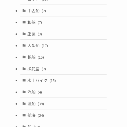
中古船
(2)
和船
(7)
塗装
(3)
大型船
(17)
帆船
(15)
操舵室
(2)
水上バイク
(15)
汽船
(4)
漁船
(39)
航海
(24)
舵
(13)