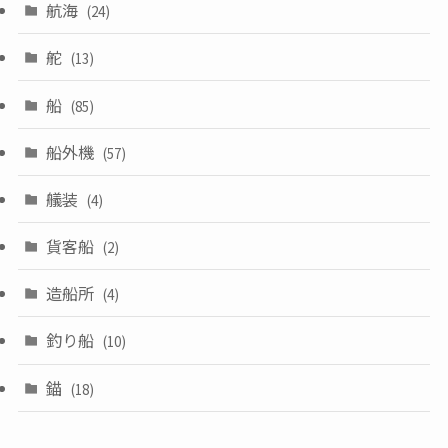
航海
(24)
舵
(13)
船
(85)
船外機
(57)
艤装
(4)
貨客船
(2)
造船所
(4)
釣り船
(10)
錨
(18)