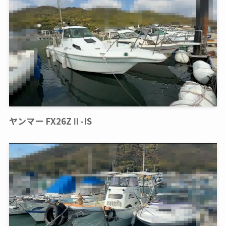
ヤンマー FX26ZⅡ-IS