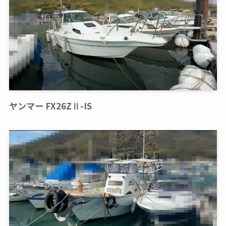
ヤンマー FX26ZⅡ-IS