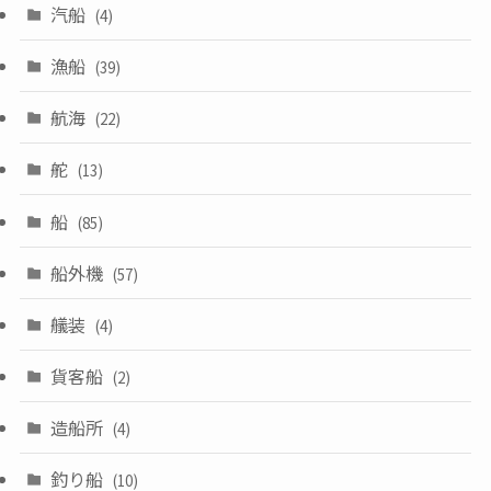
汽船
(4)
漁船
(39)
航海
(22)
舵
(13)
船
(85)
船外機
(57)
艤装
(4)
貨客船
(2)
造船所
(4)
釣り船
(10)