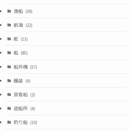
漁船
(39)
航海
(22)
舵
(13)
船
(85)
船外機
(57)
艤装
(4)
貨客船
(2)
造船所
(4)
釣り船
(10)