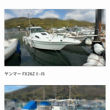
ヤンマー FX26ZⅡ-IS