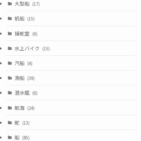
大型船
(17)
帆船
(15)
操舵室
(6)
水上バイク
(15)
汽船
(4)
漁船
(39)
潜水艦
(6)
航海
(24)
舵
(13)
船
(85)