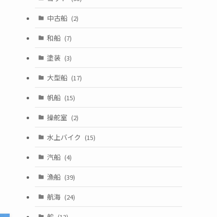
中古船
(2)
和船
(7)
塗装
(3)
大型船
(17)
帆船
(15)
操舵室
(2)
水上バイク
(15)
汽船
(4)
漁船
(39)
航海
(24)
舵
(13)