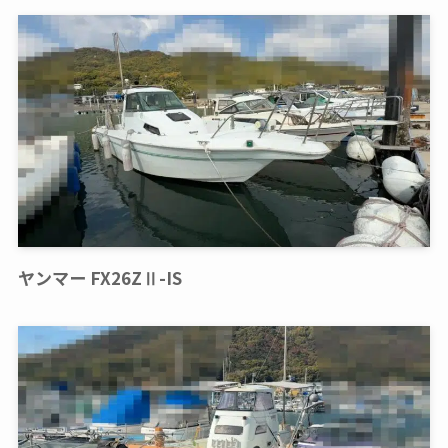
ヤンマー FX26ZⅡ-IS