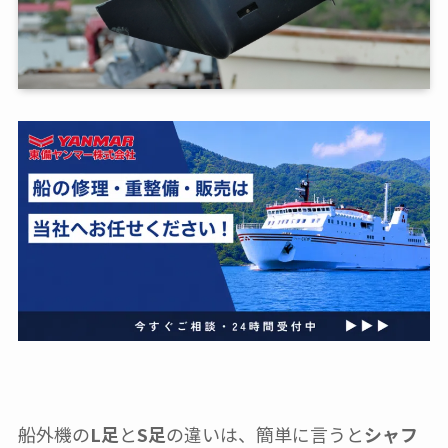
船外機の
L足
と
S足
の違いは、簡単に言うと
シャフ