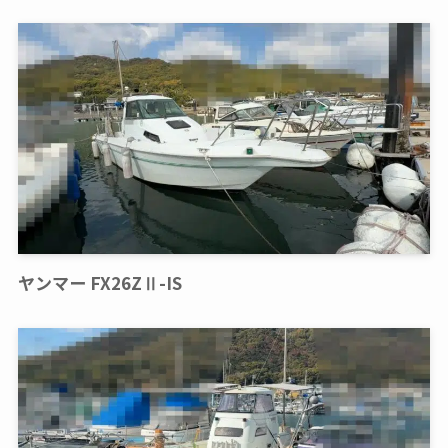
ヤンマー FX26ZⅡ-IS