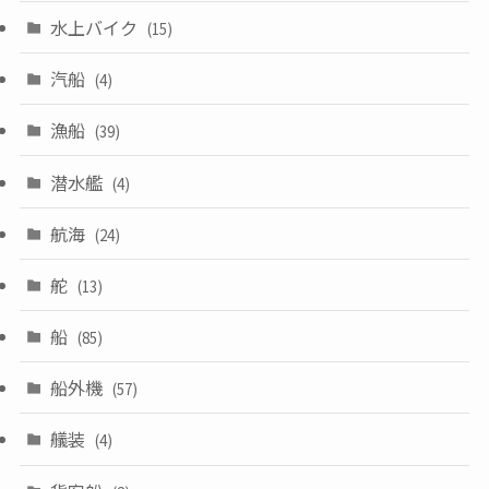
水上バイク
(15)
汽船
(4)
漁船
(39)
潜水艦
(4)
航海
(24)
舵
(13)
船
(85)
船外機
(57)
艤装
(4)