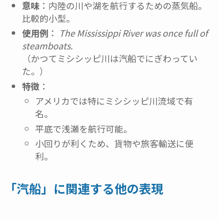
意味
：内陸の川や湖を航行するための蒸気船。
比較的小型。
使用例
：
The Mississippi River was once full of
steamboats.
（かつてミシシッピ川は汽船でにぎわってい
た。）
特徴
：
アメリカでは特にミシシッピ川流域で有
名。
平底で浅瀬を航行可能。
小回りが利くため、貨物や旅客輸送に便
利。
「汽船」に関連する他の表現