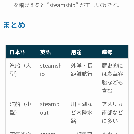
を踏まえると “steamship” が正しい訳です。
まとめ
日本語
英語
用途
備考
汽船（大
steamsh
外洋・長
歴史的に
型）
ip
距離航行
は豪華客
船なども
含む
汽船（小
steamb
川・湖な
アメリカ
型）
oat
ど内陸水
南部など
路
に多い