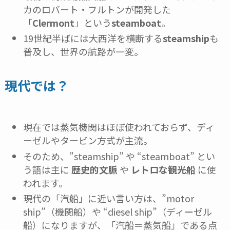
カのロバート・フルトンが開発した
「
Clermont
」という
steamboat
。
19世紀半ばには大西洋を横断する
steamship
も
普及し、世界の航路が一変。
現代では？
現在では蒸気機関はほぼ使われておらず、ディ
ーゼルやタービン方式が主流。
そのため、”steamship” や “steamboat” とい
う語は主に
歴史的文脈
や
レトロな観光船
に使
われます。
現代の「汽船」に近い言い方は、”motor
ship”（機関船）や “diesel ship”（ディーゼル
船）になりますが、「汽船＝蒸気船」である点